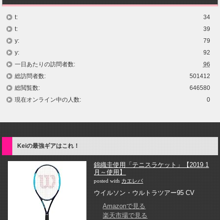
t:
34
t:
39
y:
79
y:
92
一日あたりの訪問者数:
96
総訪問者数:
501412
総閲覧数:
646580
現在オンライン中の人数:
0
Keiの最強ギアはこれ！
錦織圭使用「テニスラケット」【2019.1
月～使用】
posted with
カエレバ
ウイルソン・ウルトラツアー95 CV
Amazonで見る
楽天市場で見る