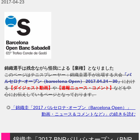
2017-04-23
錦織選手は残念ながら怪我による【棄権】となりました
このページはテニスプレーヤー：錦織圭選手が出場する大会
「バ
ルセロナ･オープン（barcelona Open） 2017.04.24～30」
におけ
る
【ダイジェスト動画】
や
【速報ニュース・コメント】
などを中
心にお伝えしているページとなっております。
「錦織圭「2017 バルセロナ･オープン（Barcelona Open）」
動画・ニュース＆コメントなど♪」の続きを読む
錦織圭「2017 BNPパリバ･オープン（BNP