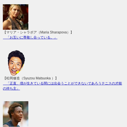
【マリア・シャラポア（Maria Sharapova）】
「お互いに尊敬し合っている。」
【松岡修造（Syuzou Matsuoka ）】
「正直、僕が生きている間には出会うことができないであろうテニスの才能
の持ち主」