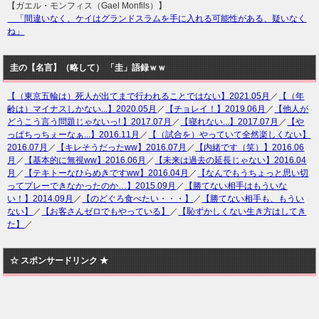
【ガエル・モンフィス（Gael Monfils）】
「間違いなく、ケイはグランドスラムを手に入れる可能性がある、疑いなく
ね」
圭の【名言】（略して） 「圭」語録ｗｗ
【（東京五輪は）死人が出てまで行われることではない】2021.05月
／
【（年
齢は）マイナスしかない...】2020.05月
／
【チョレイ！】2019.06月
／
【他人が
どうこう言う問題じゃないっ! 】2017.07月
／
【寝れない...】2017.07月
／
【や
っぱちっちぇーなぁ...】2016.11月
／
【（試合を）やっていて全然楽しくない】
2016.07月
／
【キレそうだったww】2016.07月
／
【内緒です（笑）】2016.06
月
／
【基本的に無視ww】2016.06月
／
【未来は過去の延長じゃない】2016.04
月
／
【テキトーなひらめきですww】2016.04月
／
【なんでもうちょっと思い切
ってプレーできなかったのか…】2015.09月
／
【勝てない相手はもういな
い！】2014.09月
／
【のどぐろ食べたい・・・】
／
【勝てない相手も、もうい
ない】
／
【お客さんゼロでもやっている】
／
【恥ずかしくない生き方はしてき
た】
／
☆ スポンサードリンク ★