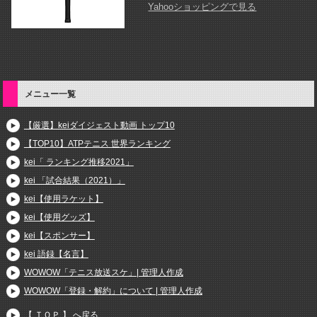
Yahooショッピングで見る
メニュー一覧
【厳選】keiダイジェスト動画 トップ10
【TOP10】ATPテニス 世界ランキング
kei「 ランキング推移2021」
kei 「試合結果（2021）」
kei【使用ラケット】
kei【使用グッズ】
kei【スポンサー】
kei 語録【名言】
WOWOW「テニス放送スケ」| 管理人作成
WOWOW「登録・解約」について | 管理人作成
【 ＴＯＰ 】 へ戻る