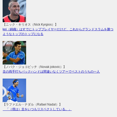
【ニック・キリオス（Nick Kyrgios）】
kei（錦織）はすでにトッププレイヤーだけど、これからグランドスラムを勝つ
ようなトップのトップになる
【ノバク・ジョコビッチ（Novak jokovic）】
圭の両手打ちバックハンドは間違いなくツアーでベストのうちの一人
【ラファエル・ナダル（Rafael Nadal）】
「（僕は）圭をいつもリスペクトしている。」