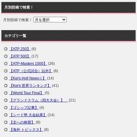
月別投稿で検索！
月別投稿で検索！
カテゴリ一覧
【ATP 250】
(6)
【ATP 500】
(17)
【ATP-Masters 1000】
(26)
【ATP（公式試合）以外】
(6)
【Kei's Hot! News☆】
(14)
【Kei's 世界ランキング】
(41)
【World Tour Final】
(5)
【グランドスラム（四大大会）】
(21)
【ゴシップ記事】
(4)
【シード勢 大会結果】
(14)
【圭への称賛】
(8)
【海外 トピックス】
(8)