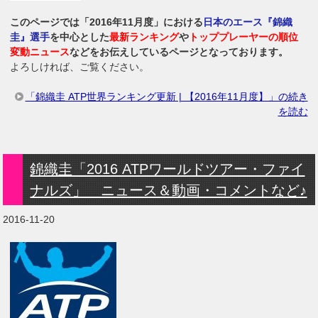
このページでは「2016年11月度」における
日本のエース『錦織
圭』選手
を中心とした
最新ランキング
や
トッププレーヤーの順位
変動ニュース
などをお伝えしているページとなっております。
よろしければ、ご覧ください。
「錦織圭 ATP世界ランキング更新 | 【2016年11月度】」の続き
を読む
錦織圭「2016 ATPワールドツアー・ファイ
ナルズ」 ニュース＆動画・コメントなど♪
2016-11-20