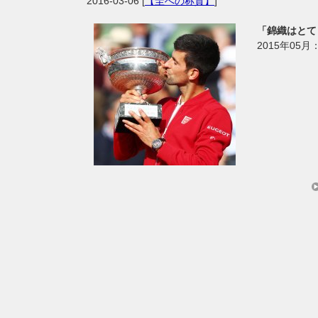
2016-03-06
[
【圭への称賛】
]
「錦織はとて
2015年0