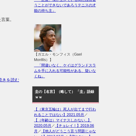
うことができないであろうテニスの才
能の持ち主」
た言葉。
【ガエル・モンフィス（Gael
Monfils）】
「間違いなく、ケイはグランドスラ
ムを手に入れる可能性がある、疑いな
くね」
の続きを読む
圭の【名言】（略して） 「圭」語録
ｗｗ
【（東京五輪は）死人が出てまで行わ
れることではない】2021.05月
／
【（年齢は）マイナスしかない...】
2020.05月
／
【チョレイ！】2019.06
月
／
【他人がどうこう言う問題じゃな