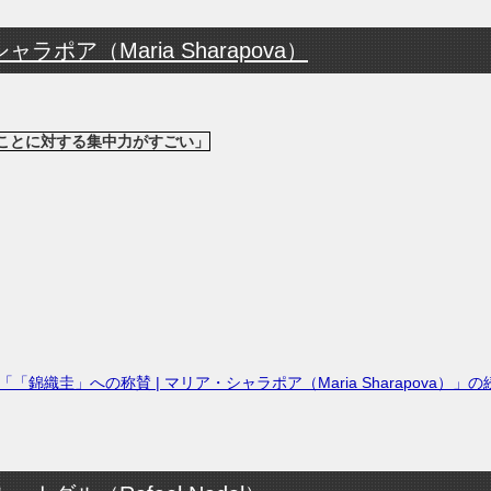
ポア（Maria Sharapova）
ことに対する集中力がすごい」
「「錦織圭」への称賛 | マリア・シャラポア（Maria Sharapova）」