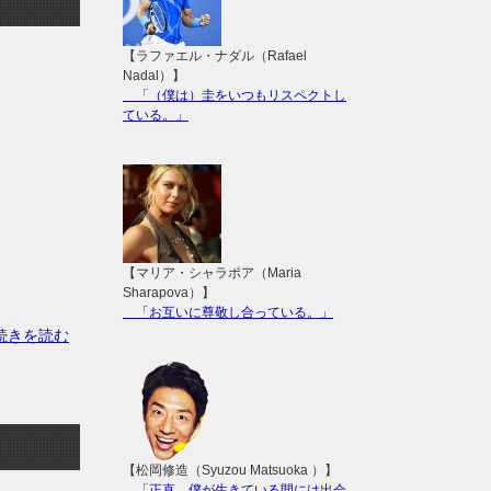
【ラファエル・ナダル（Rafael
Nadal）】
「（僕は）圭をいつもリスペクトし
ている。」
【マリア・シャラポア（Maria
Sharapova）】
「お互いに尊敬し合っている。」
の続きを読む
【松岡修造（Syuzou Matsuoka ）】
「正直、僕が生きている間には出会