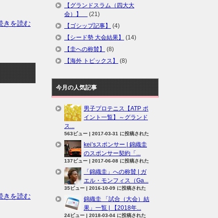
【グランドスラム（四大大
会）】
(21)
の続きを読む
【ゴシップ記事】
(4)
【シード勢 大会結果】
(14)
【圭への称賛】
(8)
【海外 トピックス】
(8)
今月の人気記事
男子プロテニス【ATP ポ
イント一覧】～グランド
ス...
563ビュー
|
2017-03-31 に投稿された
kei’sスポンサー | 錦織圭
のスポンサー契約「...
137ビュー
|
2017-06-08 に投稿された
「錦織圭」への称賛 | ガ
エル・モンフィス（Ga...
35ビュー
|
2016-10-09 に投稿された
続きを読む
錦織圭 「試合（大会）結
果」一覧 | 【2018年...
24ビュー
|
2018-03-04 に投稿された