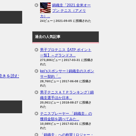
錦織圭「2021.全米オー
プン テニス（アメリ
カ）...
24ビュー
|
2021-09-05 に投稿された
過去の人気記事
男子プロテニス【ATP ポイント
一覧】～グランドス...
273,806ビュー
|
2017-03-31 に投稿さ
れた
kei’sスポンサー | 錦織圭のスポン
の続きを読む
サー契約「...
28,760ビュー
|
2017-06-08 に投稿さ
れた
男子テニスＡＴＰランキング | 錦
織圭選手ほか日本...
20,061ビュー
|
2018-08-27 に投稿さ
れた
テニスプレーヤー 「錦織圭」の
獲得金額を調べてみた...
10,089ビュー
|
2017-02-01 に投稿さ
れた
「錦織圭」への称賛 | ロジャー・