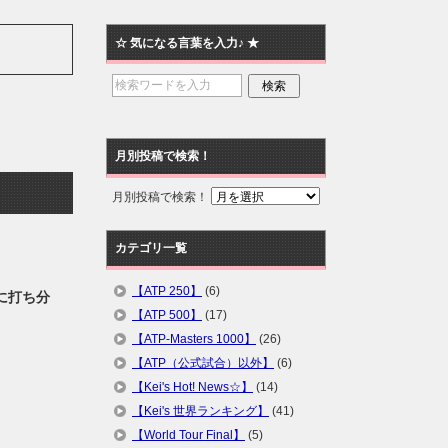
☆ 気になる言葉を入力♪ ★
月別投稿で検索！
月別投稿で検索！
カテゴリ一覧
【ATP 250】
(6)
に打ち分
【ATP 500】
(17)
【ATP-Masters 1000】
(26)
【ATP（公式試合）以外】
(6)
【Kei's Hot! News☆】
(14)
【Kei's 世界ランキング】
(41)
【World Tour Final】
(5)