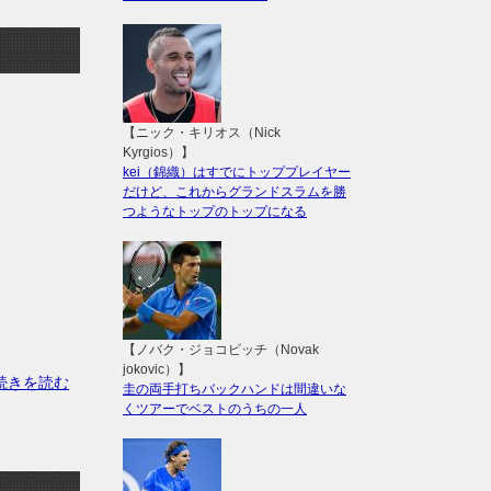
【ニック・キリオス（Nick
Kyrgios）】
kei（錦織）はすでにトッププレイヤー
だけど、これからグランドスラムを勝
つようなトップのトップになる
【ノバク・ジョコビッチ（Novak
jokovic）】
の続きを読む
圭の両手打ちバックハンドは間違いな
くツアーでベストのうちの一人