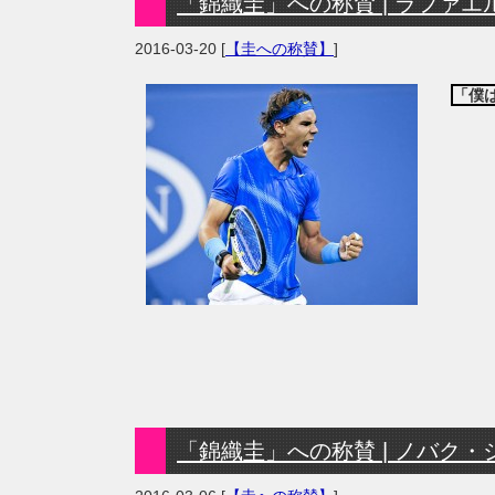
「錦織圭」への称賛 | ラファエル・
2016-03-20
[
【圭への称賛】
]
「僕
「錦織圭」への称賛 | ノバク・ジョコ