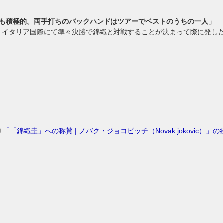
も積極的。両手打ちのバックハンドはツアーでベストのうちの一人」
5月：イタリア国際にて準々決勝で錦織と対戦することが決まって際に発し
「「錦織圭」への称賛 | ノバク・ジョコビッチ（Novak jokovic）」