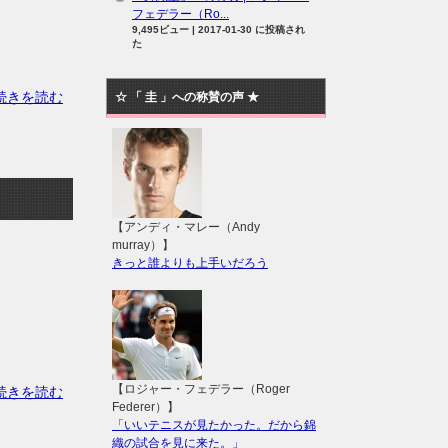
フェデラー（Ro...
9,495ビュー
|
2017-01-30 に投稿され
た
の続きを読む
☆ 「 圭 」への称賛の声 ★
【アンディ・マレー（Andy
murray）】
きっと誰よりも上手いだろう
【ロジャー・フェデラー（Roger
の続きを読む
Federer）】
「いいテニスが見たかった。だから錦
織の試合を見に来た。」