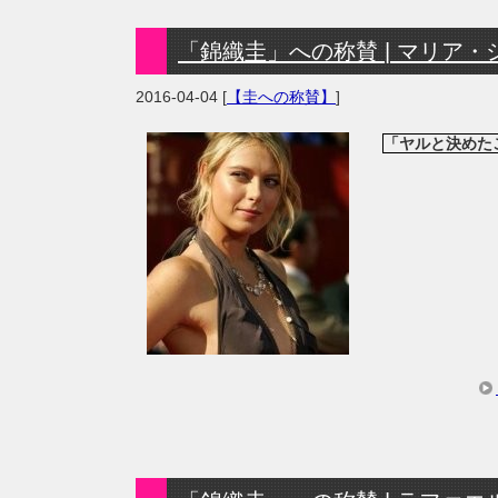
「錦織圭」への称賛 | マリア・シャラ
2016-04-04
[
【圭への称賛】
]
「ヤルと決めた