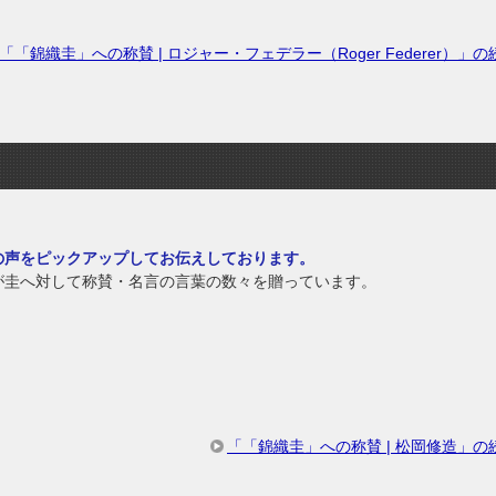
「「錦織圭」への称賛 | ロジャー・フェデラー（Roger Federer）」
の声をピックアップしてお伝えしております。
が圭へ対して称賛・名言の言葉の数々を贈っています。
「「錦織圭」への称賛 | 松岡修造」の