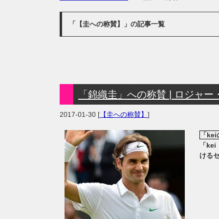
「【圭への称賛】」の記事一覧
「錦織圭」への称賛 | ロジャー・フ
2017-01-30
[
【圭への称賛】
]
「ke
「k
ける