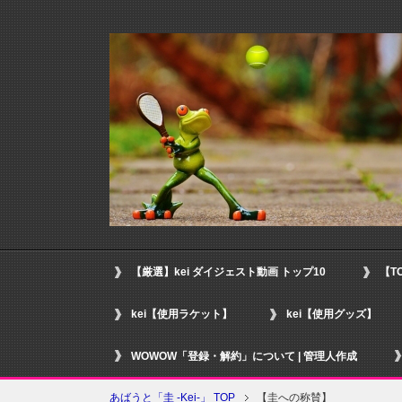
【厳選】kei ダイジェスト動画 トップ10
【T
kei【使用ラケット】
kei【使用グッズ】
WOWOW「登録・解約」について | 管理人作成
あばうと「圭 -Kei-」 TOP
【圭への称賛】