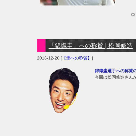
「錦織圭」への称賛 | 松岡修造
2016-12-20
[
【圭への称賛】
]
錦織圭選手への称賛
今回は松岡修造さん