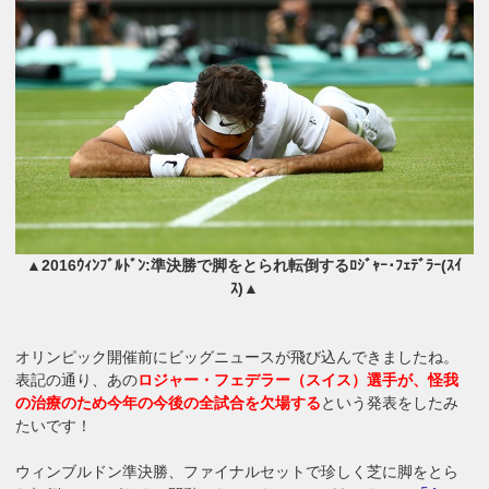
▲2016ｳｨﾝﾌﾞﾙﾄﾞﾝ:準決勝で脚をとられ転倒するﾛｼﾞｬｰ･ﾌｪﾃﾞﾗｰ(ｽｲ
ｽ)▲
オリンピック開催前にビッグニュースが飛び込んできましたね。
表記の通り、あの
ロジャー・フェデラー（スイス）選手が、怪我
の治療のため今年の今後の全試合を欠場する
という発表をしたみ
たいです！
ウィンブルドン準決勝、ファイナルセットで珍しく芝に脚をとら