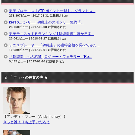
男子プロテニス【ATP ポイント一覧】～グランドス...
273,807ビュー
|
2017-03-31 に投稿された
kei’sスポンサー | 錦織圭のスポンサー契約「...
28,760ビュー
|
2017-06-08 に投稿された
男子テニスＡＴＰランキング | 錦織圭選手ほか日本...
20,061ビュー
|
2018-08-27 に投稿された
テニスプレーヤー 「錦織圭」の獲得金額を調べてみた...
10,089ビュー
|
2017-02-01 に投稿された
「錦織圭」への称賛 | ロジャー・フェデラー（Ro...
9,495ビュー
|
2017-01-30 に投稿された
☆ 「 圭 」への称賛の声 ★
【アンディ・マレー（Andy murray）】
きっと誰よりも上手いだろう