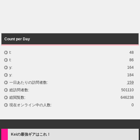
Count per Day
t:
48
t:
86
y:
164
y:
184
一日あたりの訪問者数:
159
総訪問者数:
501110
総閲覧数:
646238
現在オンライン中の人数:
0
Keiの最強ギアはこれ！