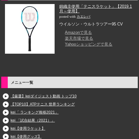
錦織圭使用「テニスラケット」【2019.1
月～使用】
posted with
カエレバ
ウイルソン・ウルトラツアー95 CV
Amazonで見る
楽天市場で見る
Yahooショッピングで見る
メニュー一覧
【厳選】keiダイジェスト動画 トップ10
【TOP10】ATPテニス 世界ランキング
kei「 ランキング推移2021」
kei 「試合結果（2021）」
kei【使用ラケット】
kei【使用グッズ】