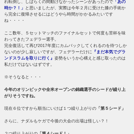
れ転倒し、しばらくの間動けなかったシーンがあったので
「あの
時か？！」
と思いましたが、実際は今年２月に受けた膝の手術か
ら完全に復帰させるにはどうやら時間がかかるみたいです
ね・・・・
ここ数年、５セットマッチのファイナルセットで何度も苦杯を味
わってきたフェデラー選手。
完全復活して再び2017年度にカムバックしてくれるのを待つしか
ないのが少し寂しいですが、フェデラーだけに
『まだ本気でグラ
ンドスラムを取りに行く』
姿勢をいうか心構えと感じ取ったのは
私だけではないはずです。
※そうなると・・・
今年のオリンピックや全米オープンの錦織選手のシードが繰り上
がりそうですね。
現在６位ですから順当にいけば１つ繰り上がりの
「第５シード」
さらに、ナダルもケガで今後の大会の出場は怪しい？！
２つ繰り上がりの
「第４シード！」