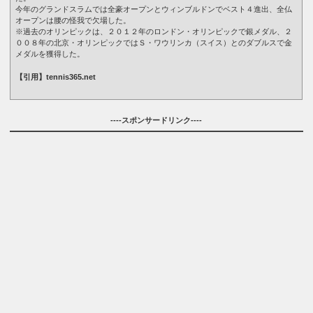
今年のグランドスラムでは全豪オープンとウィンブルドンでベスト４進出、全仏
オープンは腰の怪我で欠場した。
※過去のオリンピックは、２０１２年のロンドン・オリンピックで銀メダル、２
００８年の北京・オリンピックではＳ・ワウリンカ（スイス）とのダブルスで金
メダルを獲得した。
【引用】tennis365.net
----スポンサードリンク----