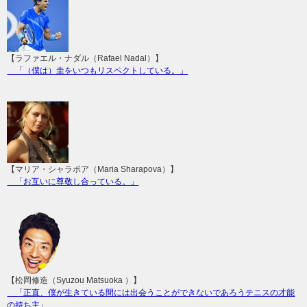
【ラファエル・ナダル（Rafael Nadal）】
「（僕は）圭をいつもリスペクトしている。」
【マリア・シャラポア（Maria Sharapova）】
「お互いに尊敬し合っている。」
【松岡修造（Syuzou Matsuoka ）】
「正直、僕が生きている間には出会うことができないであろうテニスの才能
の持ち主」