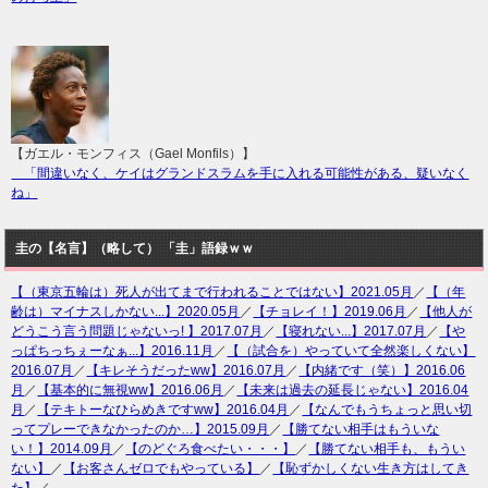
【ガエル・モンフィス（Gael Monfils）】
「間違いなく、ケイはグランドスラムを手に入れる可能性がある、疑いなく
ね」
圭の【名言】（略して） 「圭」語録ｗｗ
【（東京五輪は）死人が出てまで行われることではない】2021.05月
／
【（年
齢は）マイナスしかない...】2020.05月
／
【チョレイ！】2019.06月
／
【他人が
どうこう言う問題じゃないっ! 】2017.07月
／
【寝れない...】2017.07月
／
【や
っぱちっちぇーなぁ...】2016.11月
／
【（試合を）やっていて全然楽しくない】
2016.07月
／
【キレそうだったww】2016.07月
／
【内緒です（笑）】2016.06
月
／
【基本的に無視ww】2016.06月
／
【未来は過去の延長じゃない】2016.04
月
／
【テキトーなひらめきですww】2016.04月
／
【なんでもうちょっと思い切
ってプレーできなかったのか…】2015.09月
／
【勝てない相手はもういな
い！】2014.09月
／
【のどぐろ食べたい・・・】
／
【勝てない相手も、もうい
ない】
／
【お客さんゼロでもやっている】
／
【恥ずかしくない生き方はしてき