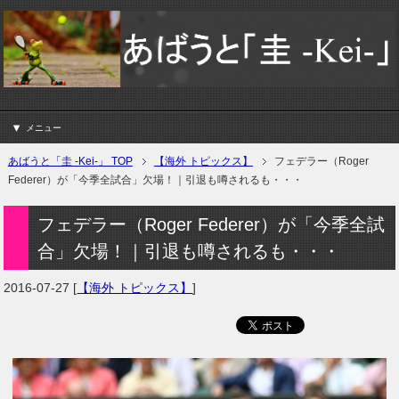
メニュー
あばうと「圭 -Kei-」 TOP
【海外 トピックス】
フェデラー（Roger
Federer）が「今季全試合」欠場！｜引退も噂されるも・・・
フェデラー（Roger Federer）が「今季全試
合」欠場！｜引退も噂されるも・・・
2016-07-27
[
【海外 トピックス】
]