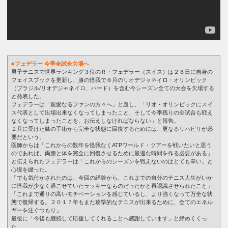
■フェデラー 今季全試合欠場へ
男子テニスで世界ランキング３位のＲ・フェデラー（スイス）は２６日に自身の
フェイスブックを更新し、膝の怪我で８月のリオデジャネイロ・オリンピック
（ブラジル/リオデジャネイロ、ハード）を含む今シーズン全ての大会を欠場する
と発表した。
フェデラーは「親愛なるファンの方々へ」と題し、「リオ・オリンピックにスイ
ス代表として出場出来なくなってしまったこと、そして今季残りの全試合も戦え
なくなってしまったことを、お伝えしなければならない」と報告。
２月に受けた膝の手術から完全な状態に回復するためには、更なるリハビリが必
要だという。
医師からは「これからの数年を怪我なくATPワールド・ツアーを戦いたいと思う
のであれば、両膝と体を完全に回復させるために最適な時間を作る必要がある」
と伝えられたフェデラーは「これからのシーズンを戦えないのはとても辛い」と
心境を綴った。
「でも気付かされたのは、今回の経験から、これまでの自分のテニス人生がいか
に怪我が少なく過ごせていたラッキーなものだったかと再認識させられたこと」
「これまで通りの高いモチベーションを感じているし、より強くなって万全な状
態で復帰する。２０１７年もまた攻撃的なテニスが出来るために、全てのエネル
ギーを注ぐつもり」
最後に「今後も継続して応援してくれることへ感謝しています」と締めくくっ
た。