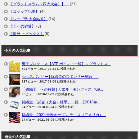
【グランドスラム（四大大会）】
(21)
【ゴシップ記事】
(4)
【シード勢 大会結果】
(14)
【圭への称賛】
(8)
【海外 トピックス】
(8)
今月の人気記事
男子プロテニス【ATP ポイント一覧】～グランドス...
563ビュー
|
2017-03-31 に投稿された
kei’sスポンサー | 錦織圭のスポンサー契約「...
137ビュー
|
2017-06-08 に投稿された
「錦織圭」への称賛 | ガエル・モンフィス（Ga...
35ビュー
|
2016-10-09 に投稿された
錦織圭 「試合（大会）結果」一覧 | 【2018年...
24ビュー
|
2018-03-04 に投稿された
錦織圭「2021.全米オープン テニス（アメリカ）...
24ビュー
|
2021-09-05 に投稿された
過去の人気記事