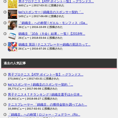
男子プロテニス【ATP ポイント一覧】～グランドス...
440ビュー
|
2017-03-31 に投稿された
kei’sスポンサー | 錦織圭のスポンサー契約「...
145ビュー
|
2017-06-08 に投稿された
「錦織圭」への称賛 | ガエル・モンフィス（Ga...
36ビュー
|
2016-10-09 に投稿された
錦織圭 「試合（大会）結果」一覧 | 【2018年...
26ビュー
|
2018-03-04 に投稿された
錦織圭 英語 | テニスプレーヤー錦織の英語力って...
26ビュー
|
2016-07-26 に投稿された
過去の人気記事
男子プロテニス【ATP ポイント一覧】～グランドス...
273,846ビュー
|
2017-03-31 に投稿された
kei’sスポンサー | 錦織圭のスポンサー契約「...
28,771ビュー
|
2017-06-08 に投稿された
男子テニスＡＴＰランキング | 錦織圭選手ほか日本...
20,061ビュー
|
2018-08-27 に投稿された
テニスプレーヤー 「錦織圭」の獲得金額を調べてみた...
10,089ビュー
|
2017-02-01 に投稿された
「錦織圭」への称賛 | ロジャー・フェデラー（Ro...