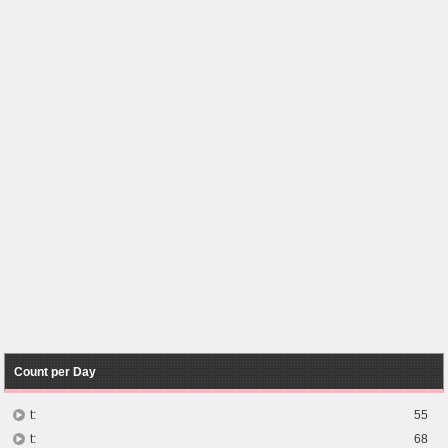
Count per Day
t:
55
t:
68