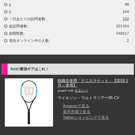
y:
99
y:
104
一日あたりの訪問者数:
102
総訪問者数:
501354
総閲覧数:
646517
現在オンライン中の人数:
2
Keiの最強ギアはこれ！
錦織圭使用「テニスラケット」【2019.1
月～使用】
posted with
カエレバ
ウイルソン・ウルトラツアー95 CV
Amazonで見る
楽天市場で見る
Yahooショッピングで見る