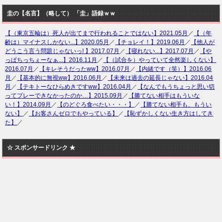
圭の【名言】（略して） 「圭」語録ｗｗ
【（東京五輪は）死人が出てまで行われることではない】2021.05月
／
【（年
齢は）マイナスしかない...】2020.05月
／
【チョレイ！】2019.06月
／
【他人が
どうこう言う問題じゃないっ! 】2017.07月
／
【寝れない...】2017.07月
／
【や
っぱちっちぇーなぁ...】2016.11月
／
【（試合を）やっていて全然楽しくない】
2016.07月
／
【キレそうだったww】2016.07月
／
【内緒です（笑）】2016.06
月
／
【基本的に無視ww】2016.06月
／
【未来は過去の延長じゃない】2016.04
月
／
【テキトーなひらめきですww】2016.04月
／
【なんでもうちょっと思い切
ってプレーできなかったのか…】2015.09月
／
【勝てない相手はもういな
い！】2014.09月
／
【のどぐろ食べたい・・・】
／
【勝てない相手も、もうい
ない】
／
【お客さんゼロでもやっている】
／
【恥ずかしくない生き方はしてき
た】
／
☆ スポンサードリンク ★