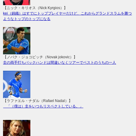
【ニック・キリオス（Nick Kyrgios）】
kei（錦織）はすでにトッププレイヤーだけど、これからグランドスラムを勝つ
ようなトップのトップになる
【ノバク・ジョコビッチ（Novak jokovic）】
圭の両手打ちバックハンドは間違いなくツアーでベストのうちの一人
【ラファエル・ナダル（Rafael Nadal）】
「（僕は）圭をいつもリスペクトしている。」