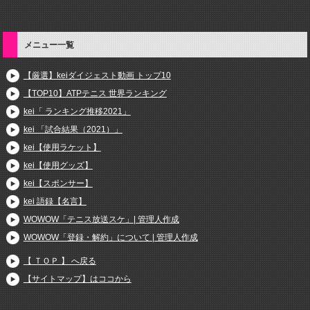
メニュー一覧
【厳選】keiダイジェスト動画 トップ10
【TOP10】ATPテニス 世界ランキング
kei「 ランキング推移2021」
kei 「試合結果（2021）」
kei【使用ラケット】
kei【使用グッズ】
kei【スポンサー】
kei 語録【名言】
WOWOW「テニス放送スケ」| 管理人作成
WOWOW「登録・解約」について | 管理人作成
【 ＴＯＰ 】 へ戻る
【サイトマップ】はココから