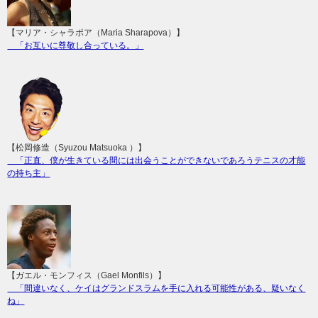
【マリア・シャラポア（Maria Sharapova）】
「お互いに尊敬し合っている。」
【松岡修造（Syuzou Matsuoka ）】
「正直、僕が生きている間には出会うことができないであろうテニスの才能
の持ち主」
【ガエル・モンフィス（Gael Monfils）】
「間違いなく、ケイはグランドスラムを手に入れる可能性がある、疑いなく
ね」