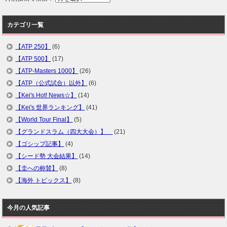
カテゴリ一覧
【ATP 250】
(6)
【ATP 500】
(17)
【ATP-Masters 1000】
(26)
【ATP（公式試合）以外】
(6)
【Kei's Hot! News☆】
(14)
【Kei's 世界ランキング】
(41)
【World Tour Final】
(5)
【グランドスラム（四大大会）】
(21)
【ゴシップ記事】
(4)
【シード勢 大会結果】
(14)
【圭への称賛】
(8)
【海外 トピックス】
(8)
今月の人気記事